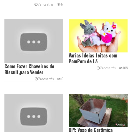
7 anos atrás
17
Varias Ideias feitas com
PomPom de Lã
Como Fazer Chaveiros de
7 anos atrás
108
Biscuit,para Vender
7 anos atrás
0
DIY: Vaso de Cerâmica