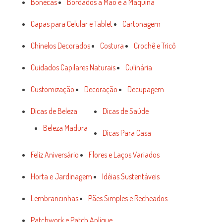
Bonecas
Bordados a Mão e a Máquina
Capas para Celular e Tablet
Cartonagem
Chinelos Decorados
Costura
Crochê e Tricô
Cuidados Capilares Naturais
Culinária
Customização
Decoração
Decupagem
Dicas de Beleza
Dicas de Saúde
Beleza Madura
Dicas Para Casa
Feliz Aniversário
Flores e Laços Variados
Horta e Jardinagem
Idéias Sustentáveis
Lembrancinhas
Pães Simples e Recheados
Patchwork e Patch Aplique