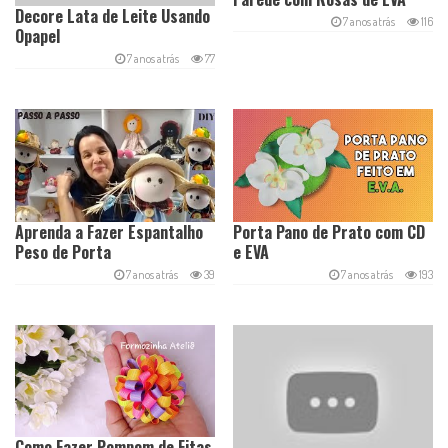
Decore Lata de Leite Usando
7 anos atrás
116
Opapel
7 anos atrás
77
Aprenda a Fazer Espantalho
Porta Pano de Prato com CD
Peso de Porta
e EVA
7 anos atrás
39
7 anos atrás
193
Como Fazer Pompom de Fitas