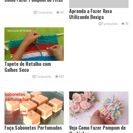
Aprenda a Fazer Vaso
7 anos atrás
40
Utilizando Bexiga
7 anos atrás
39
Tapete de Retalho com
Galhos Seco
7 anos atrás
463
Faça Sabonetes Perfumados
Veja Como Fazer Pompom de