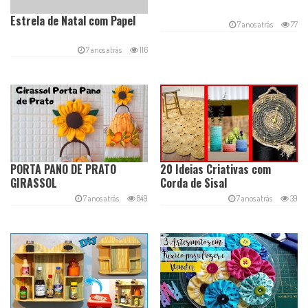
Estrela de Natal com Papel
7 anos atrás
77
7 anos atrás
116
PORTA PANO DE PRATO
20 Ideias Criativas com
GIRASSOL
Corda de Sisal
7 anos atrás
849
7 anos atrás
39