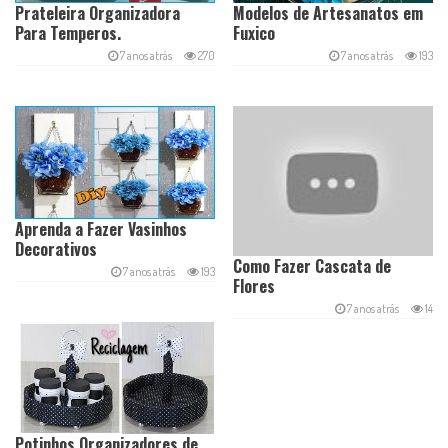
Prateleira Organizadora
Modelos de Artesanatos em
Para Temperos.
Fuxico
7 anos atrás
270
7 anos atrás
193
Aprenda a Fazer Vasinhos
Decorativos
Como Fazer Cascata de
7 anos atrás
193
Flores
7 anos atrás
14
Potinhos Organizadores de