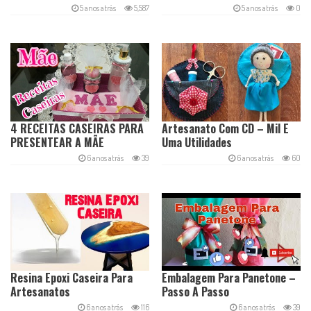
Você Precisa Fazer
5 anos atrás
5,587
5 anos atrás
0
4 RECEITAS CASEIRAS PARA
Artesanato Com CD – Mil E
PRESENTEAR A MÃE
Uma Utilidades
6 anos atrás
39
6 anos atrás
60
Resina Epoxi Caseira Para
Embalagem Para Panetone –
Artesanatos
Passo A Passo
6 anos atrás
116
6 anos atrás
39