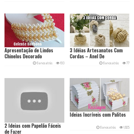
Apresentação de Lindos
3 Idéias Artesanatos Com
Chinelos Decorado
Cordas – Anel De
Guardanapos
6 anos atrás
193
6 anos atrás
77
Ideias Incríveis com Palitos
2 Ideias com Papelão Fáceis
6 anos atrás
1,825
de Fazer