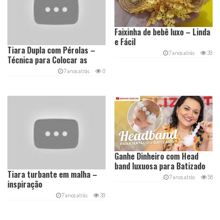
Faixinha de bebê luxo – Linda
e Fácil
Tiara Dupla com Pérolas –
7 anos atrás
39
Técnica para Colocar as
Pérolas de Forma Rápida
7 anos atrás
0
Ganhe Dinheiro com Head
band luxuosa para Batizado
Tiara turbante em malha –
7 anos atrás
58
inspiração
7 anos atrás
39