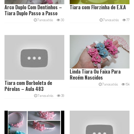
Arco Duplo Com Dentinhos –
Tiara com Florzinha de E.V.A
Tiara Duplo Passo a Passo
7 anos atrás
30
7 anos atrás
77
Linda Tiara Ou Faixa Para
Recém Nascidos
Tiara com Borboleta de
7 anos atrás
154
Pérolas – Aula 483
7 anos atrás
39