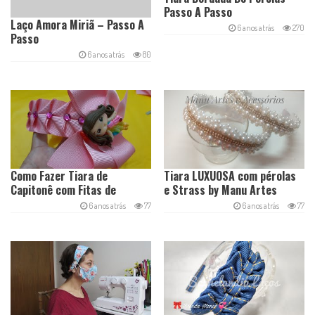
Passo A Passo
Laço Amora Miriã – Passo A
6 anos atrás
270
Passo
6 anos atrás
80
Como Fazer Tiara de
Tiara LUXUOSA com pérolas
Capitonê com Fitas de
e Strass by Manu Artes
Gorgurão
6 anos atrás
77
6 anos atrás
77