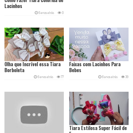
Como Fazer Tiara Colorida de
Lacinhos
6 anos atrás
0
Olha que Incrível essa Tiara
Faixas com Lacinhos Para
Borboleta
Bebes
6 anos atrás
77
6 anos atrás
39
Tiara Estilosa Super Fácil de