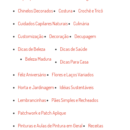
Chinelos Decorados
Costura
Crochê e Tricô
Cuidados Capilares Naturais
Culinária
Customização
Decoração
Decupagem
Dicas de Beleza
Dicas de Saúde
Beleza Madura
Dicas Para Casa
Feliz Aniversário
Flores e Laços Variados
Horta e Jardinagem
Idéias Sustentáveis
Lembrancinhas
Pães Simples e Recheados
Patchwork e Patch Aplique
Pinturas e Aulas de Pintura em Geral
Receitas