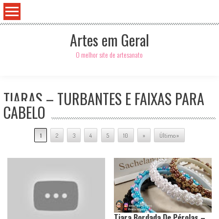
Artes em Geral
O melhor site de artesanato
TIARAS – TURBANTES E FAIXAS PARA
CABELO
1
2
3
4
5
10
»
Último »
Tiara Bordada De Pérolas –