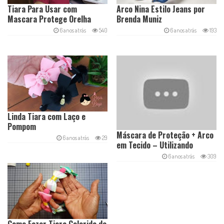
Tiara Para Usar com
Arco Nina Estilo Jeans por
Mascara Protege Orelha
Brenda Muniz
6 anos atrás
540
6 anos atrás
193
Linda Tiara com Laço e
Pompom
Máscara de Proteção + Arco
6 anos atrás
29
em Tecido – Utilizando
Sobras de Tecido
6 anos atrás
309