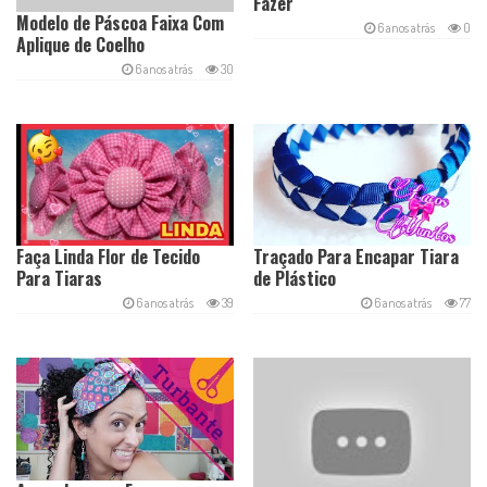
Fazer
Modelo de Páscoa Faixa Com
6 anos atrás
0
Aplique de Coelho
6 anos atrás
30
Faça Linda Flor de Tecido
Traçado Para Encapar Tiara
Para Tiaras
de Plástico
6 anos atrás
39
6 anos atrás
77