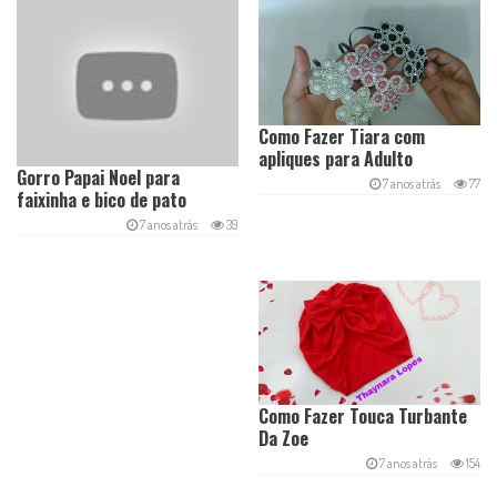
Como Fazer Tiara com
apliques para Adulto
Gorro Papai Noel para
7 anos atrás
77
faixinha e bico de pato
7 anos atrás
39
Como Fazer Touca Turbante
Da Zoe
7 anos atrás
154