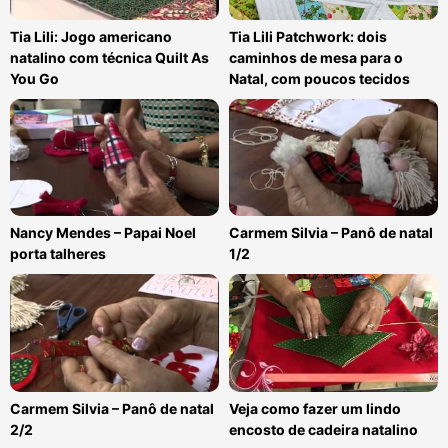
Tia Lili: Jogo americano
Tia Lili Patchwork: dois
natalino com técnica Quilt As
caminhos de mesa para o
You Go
Natal, com poucos tecidos
Nancy Mendes – Papai Noel
Carmem Silvia – Panô de natal
porta talheres
1/2
Carmem Silvia – Panô de natal
Veja como fazer um lindo
2/2
encosto de cadeira natalino