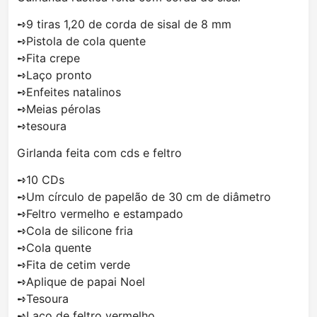
➺9 tiras 1,20 de corda de sisal de 8 mm
➺Pistola de cola quente
➺Fita crepe
➺Laço pronto
➺Enfeites natalinos
➺Meias pérolas
➺tesoura
Girlanda feita com cds e feltro
➺10 CDs
➺Um círculo de papelão de 30 cm de diâmetro
➺Feltro vermelho e estampado
➺Cola de silicone fria
➺Cola quente
➺Fita de cetim verde
➺Aplique de papai Noel
➺Tesoura
➺Laço de feltro vermelho