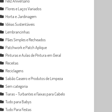
Feliz Aniversário
Flores e Laços Variados
Horta e Jardinagem
Idéias Sustentáveis
Lembrancinhas
Pães Simples e Recheados
Patchwork e Patch Aplique
Pinturas e Aulas de Pintura em Geral
Receitas
Reciclagens
Sabão Caseiro e Produtos de Limpeza
Sem categoria
Tiaras – Turbantes e Faixas para Cabelo
Tudo para Babys
Tudo Para Festas