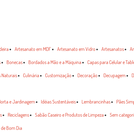
deira
Artesanato em MDF
Artesanato em Vidro
Artesanatos
Ar
s
Bonecas
Bordados a Mão e a Máquina
Capas para Celular e Tabl
 Naturais
Culinária
Customização
Decoração
Decupagem
D
orta e Jardinagem
Idéias Sustentáveis
Lembrancinhas
Pães Sim
s
Reciclagens
Sabão Caseiro e Produtos de Limpeza
Sem categor
 de Bom Dia