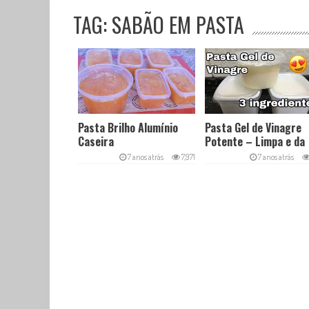
TAG: SABÃO EM PASTA
Pasta Brilho Alumínio
Pasta Gel de Vinagre
Caseira
Potente – Limpa e da
Brilho
7 anos atrás
7,971
7 anos atrás