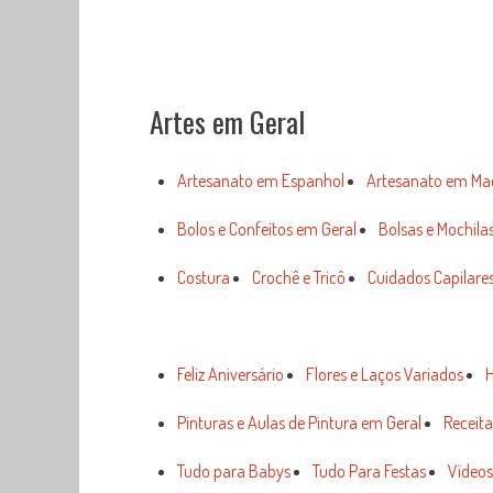
Artes em Geral
Artesanato em Espanhol
Artesanato em Ma
Bolos e Confeitos em Geral
Bolsas e Mochila
Costura
Crochê e Tricô
Cuidados Capilares
Feliz Aniversário
Flores e Laços Variados
H
Pinturas e Aulas de Pintura em Geral
Receita
Tudo para Babys
Tudo Para Festas
Vídeos