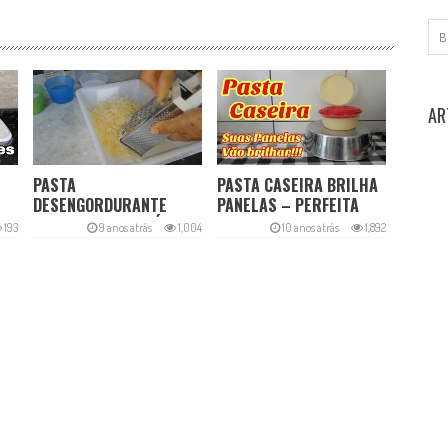
AR
PASTA
PASTA CASEIRA BRILHA
DESENGORDURANTE
PANELAS – PERFEITA
PLUS – LIMPA E DÁ
193
9 anos atrás
1,004
10 anos atrás
1,892
BRILHO