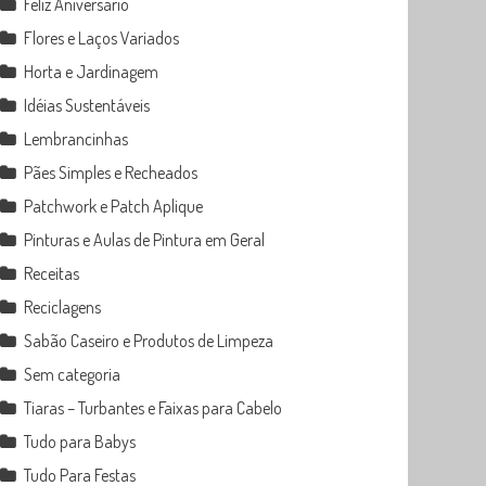
Feliz Aniversário
Flores e Laços Variados
Horta e Jardinagem
Idéias Sustentáveis
Lembrancinhas
Pães Simples e Recheados
Patchwork e Patch Aplique
Pinturas e Aulas de Pintura em Geral
Receitas
Reciclagens
Sabão Caseiro e Produtos de Limpeza
Sem categoria
Tiaras – Turbantes e Faixas para Cabelo
Tudo para Babys
Tudo Para Festas