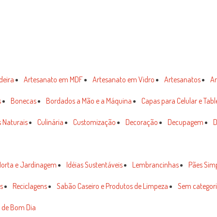
deira
Artesanato em MDF
Artesanato em Vidro
Artesanatos
Ar
s
Bonecas
Bordados a Mão e a Máquina
Capas para Celular e Tabl
 Naturais
Culinária
Customização
Decoração
Decupagem
D
orta e Jardinagem
Idéias Sustentáveis
Lembrancinhas
Pães Sim
s
Reciclagens
Sabão Caseiro e Produtos de Limpeza
Sem categor
 de Bom Dia