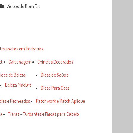
Vídeos de Bom Dia
tesanatos em Pedrarias
et
Cartonagem
Chinelos Decorados
icas de Beleza
Dicas de Saúde
Beleza Madura
Dicas Para Casa
ples e Recheados
Patchwork e Patch Aplique
ia
Tiaras – Turbantes e Faixas para Cabelo