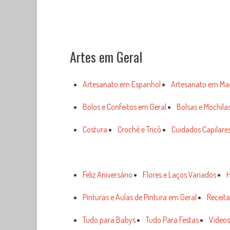
Artes em Geral
Artesanato em Espanhol
Artesanato em Ma
Bolos e Confeitos em Geral
Bolsas e Mochila
Costura
Crochê e Tricô
Cuidados Capilares
Feliz Aniversário
Flores e Laços Variados
H
Pinturas e Aulas de Pintura em Geral
Receita
Tudo para Babys
Tudo Para Festas
Vídeos