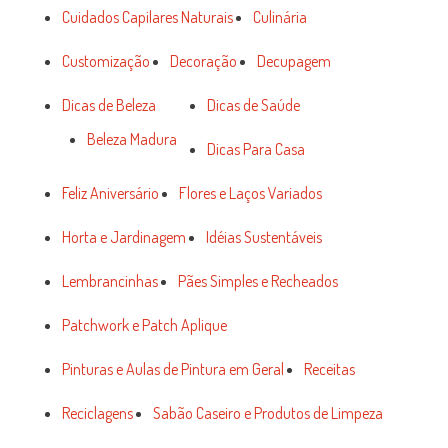
Cuidados Capilares Naturais
Culinária
Customização
Decoração
Decupagem
Dicas de Beleza
Dicas de Saúde
Beleza Madura
Dicas Para Casa
Feliz Aniversário
Flores e Laços Variados
Horta e Jardinagem
Idéias Sustentáveis
Lembrancinhas
Pães Simples e Recheados
Patchwork e Patch Aplique
Pinturas e Aulas de Pintura em Geral
Receitas
Reciclagens
Sabão Caseiro e Produtos de Limpeza