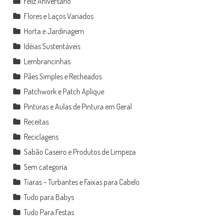
Feliz Aniversário
Flores e Laços Variados
Horta e Jardinagem
Idéias Sustentáveis
Lembrancinhas
Pães Simples e Recheados
Patchwork e Patch Aplique
Pinturas e Aulas de Pintura em Geral
Receitas
Reciclagens
Sabão Caseiro e Produtos de Limpeza
Sem categoria
Tiaras – Turbantes e Faixas para Cabelo
Tudo para Babys
Tudo Para Festas