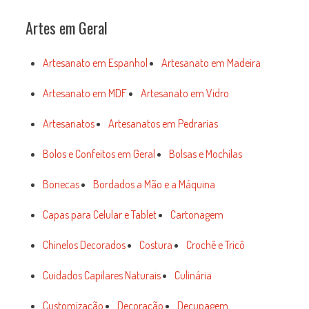
Artes em Geral
Artesanato em Espanhol
Artesanato em Madeira
Artesanato em MDF
Artesanato em Vidro
Artesanatos
Artesanatos em Pedrarias
Bolos e Confeitos em Geral
Bolsas e Mochilas
Bonecas
Bordados a Mão e a Máquina
Capas para Celular e Tablet
Cartonagem
Chinelos Decorados
Costura
Crochê e Tricô
Cuidados Capilares Naturais
Culinária
Customização
Decoração
Decupagem