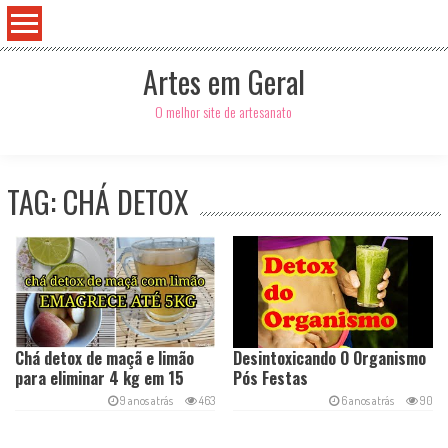
Artes em Geral
O melhor site de artesanato
TAG: CHÁ DETOX
Search
for:
Chá detox de maçã e limão
Desintoxicando O Organismo
para eliminar 4 kg em 15
Pós Festas
dias
9 anos atrás
463
6 anos atrás
90