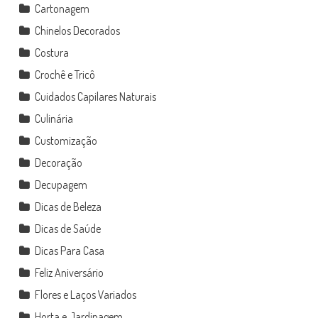
Cartonagem
Chinelos Decorados
Costura
Crochê e Tricô
Cuidados Capilares Naturais
Culinária
Customização
Decoração
Decupagem
Dicas de Beleza
Dicas de Saúde
Dicas Para Casa
Feliz Aniversário
Flores e Laços Variados
Horta e Jardinagem