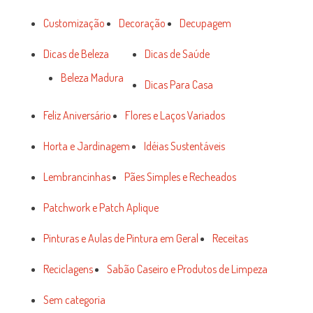
Customização
Decoração
Decupagem
Dicas de Beleza
Dicas de Saúde
Beleza Madura
Dicas Para Casa
Feliz Aniversário
Flores e Laços Variados
Horta e Jardinagem
Idéias Sustentáveis
Lembrancinhas
Pães Simples e Recheados
Patchwork e Patch Aplique
Pinturas e Aulas de Pintura em Geral
Receitas
Reciclagens
Sabão Caseiro e Produtos de Limpeza
Sem categoria