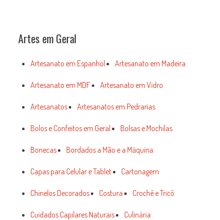
Artes em Geral
Artesanato em Espanhol
Artesanato em Madeira
Artesanato em MDF
Artesanato em Vidro
Artesanatos
Artesanatos em Pedrarias
Bolos e Confeitos em Geral
Bolsas e Mochilas
Bonecas
Bordados a Mão e a Máquina
Capas para Celular e Tablet
Cartonagem
Chinelos Decorados
Costura
Crochê e Tricô
Cuidados Capilares Naturais
Culinária