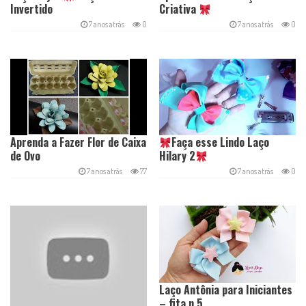
Invertido
Criativa
7 anos atrás
0
7 anos atrás
0
Aprenda a Fazer Flor de Caixa
Faça esse Lindo Laço
de Ovo
Hilary 2
7 anos atrás
77
7 anos atrás
0
Laço Antônia para Iniciantes
– fita n 5