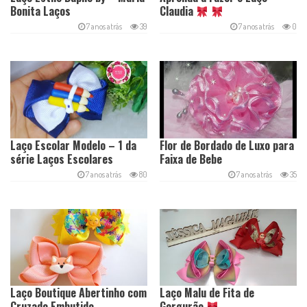
Bonita Laços
Claudia
7 anos atrás
39
7 anos atrás
0
Laço Escolar Modelo – 1 da
Flor de Bordado de Luxo para
série Laços Escolares
Faixa de Bebe
7 anos atrás
80
7 anos atrás
35
Laço Boutique Abertinho com
Laço Malu de Fita de
Cruzado Embutido
Gorgurão