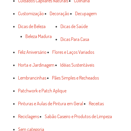
Cuidados Capilares Naturais
Culinária
Customização
Decoração
Decupagem
Dicas de Beleza
Dicas de Saúde
Beleza Madura
Dicas Para Casa
Feliz Aniversário
Flores e Laços Variados
Horta e Jardinagem
Idéias Sustentáveis
Lembrancinhas
Pães Simples e Recheados
Patchwork e Patch Aplique
Pinturas e Aulas de Pintura em Geral
Receitas
Reciclagens
Sabão Caseiro e Produtos de Limpeza
Sem categoria