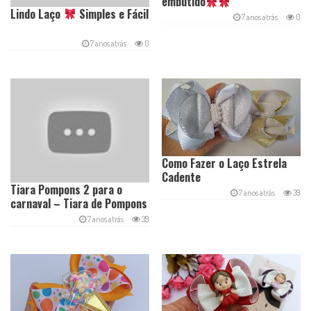
embutido
Lindo Laço
Simples e Fácil
7 anos atrás
0
7 anos atrás
0
Como Fazer o Laço Estrela
Cadente
Tiara Pompons 2 para o
7 anos atrás
39
carnaval – Tiara de Pompons
e apliques
7 anos atrás
39