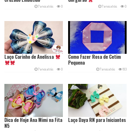
7 anos atrás
0
7 anos atrás
0
Laço Carinho de Anelissa
Como Fazer Rosa de Cetim
Pequena
7 anos atrás
0
7 anos atrás
193
Dica de Hoje Ana Mimi na Fita
Laço Daya RN para Iniciantes
N5