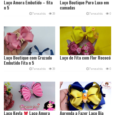
Laço Amora Embutido – fita
Laço Boutique Puro Luxo em
n 5
camadas
7 anos atrás
39
7 anos atrás
0
Laço Boutique com Cruzado
Laço de Fita com Flor Rococó
Embutido Fita n 5
7 anos atrás
39
7 anos atrás
0
Laço Keyla
Laço Amora
Aprenda a Fazer Laço Bia