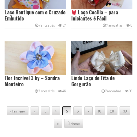
Laço Boutique com o Cruzado
Laço Cecília – para
Embutido
Iniciantes é Fácil
7 anos atrás
37
7 anos atrás
0
Flor Incrível 3 by – Sandra
Lindo Laço de Fita de
Monteiro
Gorgurão
7 anos atrás
46
7 anos atrás
39
« Primeiro
«
3
4
5
6
7
10
20
30
»
Último »