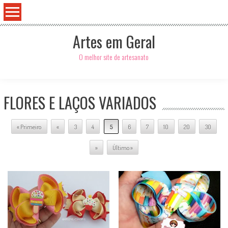
Artes em Geral
O melhor site de artesanato
FLORES E LAÇOS VARIADOS
« Primeiro
«
3
4
5
6
7
10
20
30
»
Último »