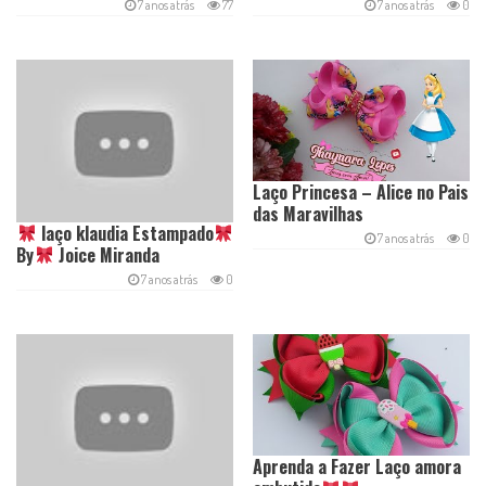
7 anos atrás
77
7 anos atrás
0
Laço Princesa – Alice no Pais
das Maravilhas
laço klaudia Estampado
7 anos atrás
0
By
Joice Miranda
7 anos atrás
0
Aprenda a Fazer Laço amora