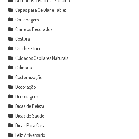
Bordados a Mão e a Máquina
Capas para Celular e Tablet
Cartonagem
Chinelos Decorados
Costura
Crochê e Tricô
Cuidados Capilares Naturais
Culinária
Customização
Decoração
Decupagem
Dicas de Beleza
Dicas de Saúde
Dicas Para Casa
Feliz Aniversário