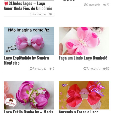
3LIndos laços – Laço
7 anos atrás
77
Amor Onda Fios de Unicórnio
7 anos atrás
0
Laço Esplêndido by Sandra
Faça um Lindo Laço Bambolê
Monteiro
7 anos atrás
0
7 anos atrás
116
Laço Estilo Bapho by – Maria
Aprenda a Fazer o Laço