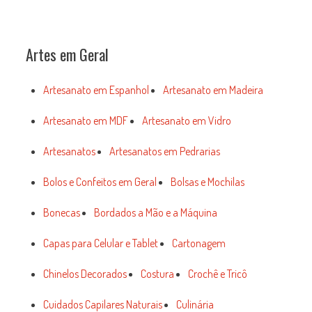
Artes em Geral
Artesanato em Espanhol
Artesanato em Madeira
Artesanato em MDF
Artesanato em Vidro
Artesanatos
Artesanatos em Pedrarias
Bolos e Confeitos em Geral
Bolsas e Mochilas
Bonecas
Bordados a Mão e a Máquina
Capas para Celular e Tablet
Cartonagem
Chinelos Decorados
Costura
Crochê e Tricô
Cuidados Capilares Naturais
Culinária