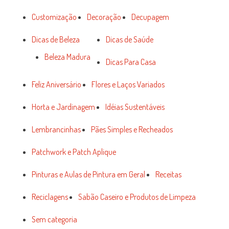
Customização
Decoração
Decupagem
Dicas de Beleza
Dicas de Saúde
Beleza Madura
Dicas Para Casa
Feliz Aniversário
Flores e Laços Variados
Horta e Jardinagem
Idéias Sustentáveis
Lembrancinhas
Pães Simples e Recheados
Patchwork e Patch Aplique
Pinturas e Aulas de Pintura em Geral
Receitas
Reciclagens
Sabão Caseiro e Produtos de Limpeza
Sem categoria