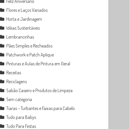
Feliz Aniversário
Flores e Laços Variados
Horta e Jardinagem
Idéias Sustentáveis
Lembrancinhas
Pães Simples e Recheados
Patchwork e Patch Aplique
Pinturas e Aulas de Pintura em Geral
Receitas
Reciclagens
Sabão Caseiro e Produtos de Limpeza
Sem categoria
Tiaras – Turbantes e Faixas para Cabelo
Tudo para Babys
Tudo Para Festas