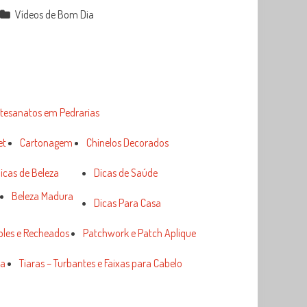
Vídeos de Bom Dia
tesanatos em Pedrarias
et
Cartonagem
Chinelos Decorados
icas de Beleza
Dicas de Saúde
Beleza Madura
Dicas Para Casa
ples e Recheados
Patchwork e Patch Aplique
ia
Tiaras – Turbantes e Faixas para Cabelo