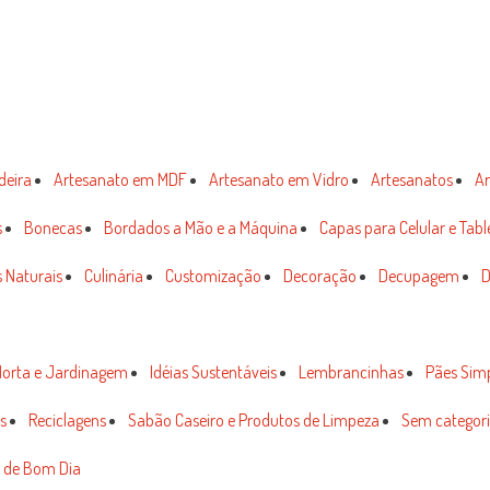
deira
Artesanato em MDF
Artesanato em Vidro
Artesanatos
Ar
s
Bonecas
Bordados a Mão e a Máquina
Capas para Celular e Tabl
 Naturais
Culinária
Customização
Decoração
Decupagem
D
orta e Jardinagem
Idéias Sustentáveis
Lembrancinhas
Pães Sim
s
Reciclagens
Sabão Caseiro e Produtos de Limpeza
Sem categor
 de Bom Dia