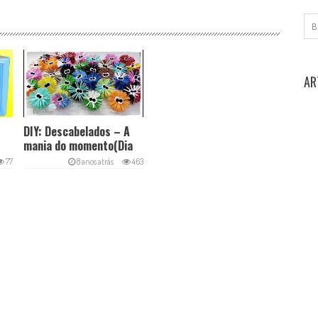
AR
DIY: Descabelados – A
mania do momento(Dia
das Crianças)
77
8 anos atrás
463