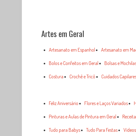
Artes em Geral
Artesanato em Espanhol
Artesanato em Ma
Bolos e Confeitos em Geral
Bolsas e Mochila
Costura
Crochê e Tricô
Cuidados Capilares
Feliz Aniversário
Flores e Laços Variados
H
Pinturas e Aulas de Pintura em Geral
Receita
Tudo para Babys
Tudo Para Festas
Vídeos