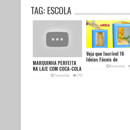
TAG: ESCOLA
Veja que Incrível 16
Ideias Fáceis de
MARQUINHA PERFEITA
Decoração com
8 anos atrás
NA LAJE COM COCA-COLA
Molduras de Fotos
– Bronzeamento intenso
7 anos atrás
1,713