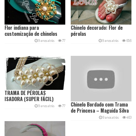
Flor indiana para
Chinelo decorado: Flor de
customização de chinelos
pérolas
9 anos atrás
77
9 anos atrás
656
TRAMA DE PÉROLAS
ISADORA (SUPER FÁCIL)
Chinelo Bordado com Trama
9 anos atrás
77
de Princesa – Maguida Silva
9 anos atrás
463