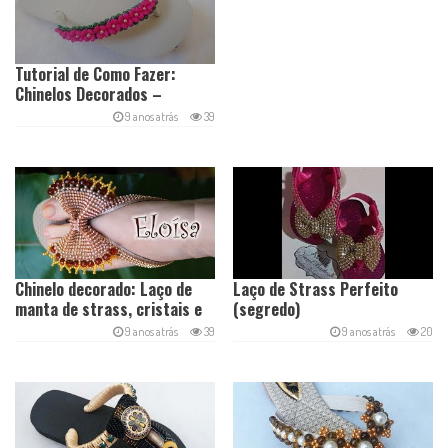
Tutorial de Como Fazer:
Chinelos Decorados –
Segunda Versão Trama de
9 anos atrás
39
Pitangas
Chinelo decorado: Laço de
Laço de Strass Perfeito
manta de strass, cristais e
(segredo)
pérolas
9 anos atrás
39
9 anos atrás
20