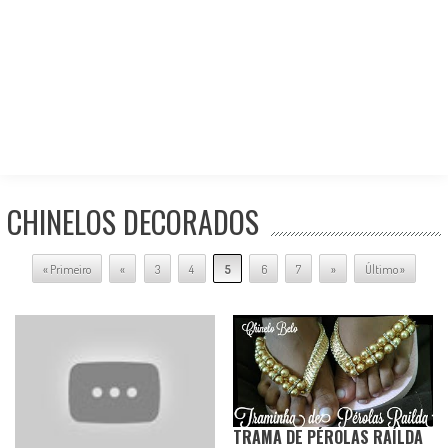
CHINELOS DECORADOS
« Primeiro
«
3
4
5
6
7
»
Último »
TRAMA DE PÉROLAS RAÍLDA