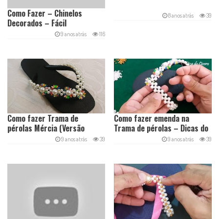
Como Fazer – Chinelos
8 anos atrás
39
Decorados – Fácil
9 anos atrás
116
Como fazer Trama de
Como fazer emenda na
pérolas Mércia (Versão
Trama de pérolas – Dicas do
CARNAVAL) – Cícero Alencar
Cícero Alencar
9 anos atrás
39
9 anos atrás
39