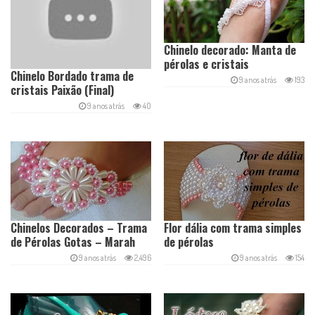
Chinelo decorado: Manta de
pérolas e cristais
Chinelo Bordado trama de
9 anos atrás
193
cristais Paixão (Final)
Maguida Silva
9 anos atrás
40
Chinelos Decorados – Trama
Flor dália com trama simples
de Pérolas Gotas – Marah
de pérolas
Santos
9 anos atrás
2,496
9 anos atrás
154