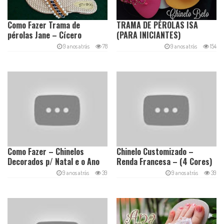
Como Fazer Trama de
TRAMA DE PÉROLAS ISA
pérolas Jane – Cícero
(PARA INICIANTES)
Alencar
9 anos atrás
78
9 anos atrás
154
Como Fazer – Chinelos
Chinelo Customizado –
Decorados p/ Natal e o Ano
Renda Francesa – (4 Cores)
Novo – Fácil
Remixado
9 anos atrás
39
9 anos atrás
39