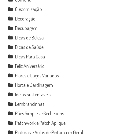
Customização
Decoração
Decupagem
Dicas de Beleza
Dicas de Saúde
Dicas Para Casa
Feliz Aniversário
Flores e Laços Variados
Horta e Jardinagem
Idéias Sustentáveis
Lembrancinhas
Pães Simples e Recheados
Patchwork e Patch Aplique
Pinturas e Aulas de Pintura em Geral