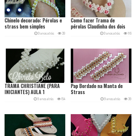
Chinelo decorado: Pérolas e
Como fazer Trama de
strass bem simples
pérolas Claudinha dos dois
lados – Cícero Alencar
9 anos atrás
39
9 anos atrás
116
TRAMA CHRISTIANE (PARA
Pap Bordado na Manta de
INICIANTES) AULA 1
Strass
9 anos atrás
154
9 anos atrás
39