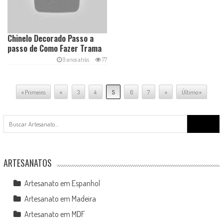
Chinelo Decorado Passo a
passo de Como Fazer Trama
de Pérolas 334
9 anos atrás
77
« Primeiro
«
3
4
5
6
7
»
Último »
Search
for:
ARTESANATOS
Artesanato em Espanhol
Artesanato em Madeira
Artesanato em MDF