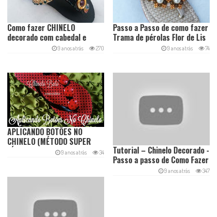
Como fazer CHINELO
Passo a Passo de como fazer
decorado com cabedal e
Trama de pérolas Flor de Lis
strass de metro
9 anos atrás
270
9 anos atrás
74
APLICANDO BOTÕES NO
CHINELO (MÉTODO SUPER
Tutorial – Chinelo Decorado -
FÁCIL)
9 anos atrás
34
Passo a passo de Como Fazer
Trama de Pérolas 335
9 anos atrás
347