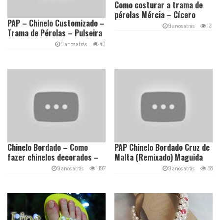
Como costurar a trama de
pérolas Mércia – Cícero
PAP – Chinelo Customizado –
Alencar
9 anos atrás
121
Trama de Pérolas – Pulseira
ENCANTADA ( Remixado)
9 anos atrás
40
Maguida Silva
Chinelo Bordado – Como
PAP Chinelo Bordado Cruz de
fazer chinelos decorados –
Malta (Remixado) Maguida
Renda Vintage
Silva
9 anos atrás
1,197
9 anos atrás
68