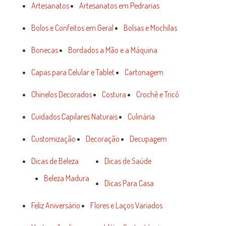
Artesanatos
Artesanatos em Pedrarias
Bolos e Confeitos em Geral
Bolsas e Mochilas
Bonecas
Bordados a Mão e a Máquina
Capas para Celular e Tablet
Cartonagem
Chinelos Decorados
Costura
Crochê e Tricô
Cuidados Capilares Naturais
Culinária
Customização
Decoração
Decupagem
Dicas de Beleza
Dicas de Saúde
Beleza Madura
Dicas Para Casa
Feliz Aniversário
Flores e Laços Variados