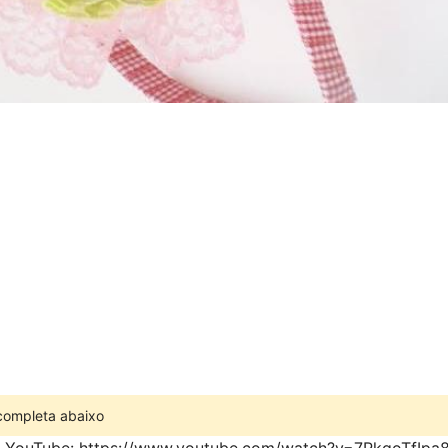
 completa abaixo
o YouTube: https://www.youtube.com/watch?v=7RkgoTfIpa