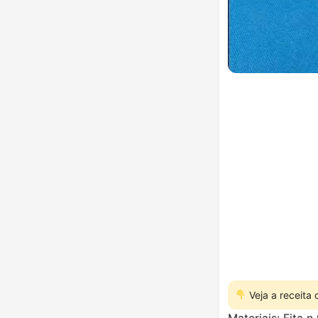
Veja a receita
Materiais: Fita n 