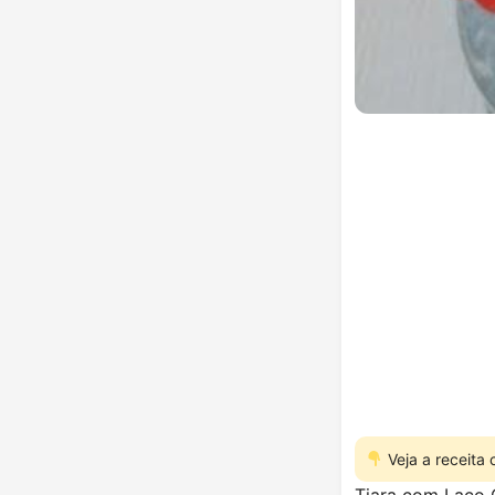
Veja a receita
Tiara com Laço 