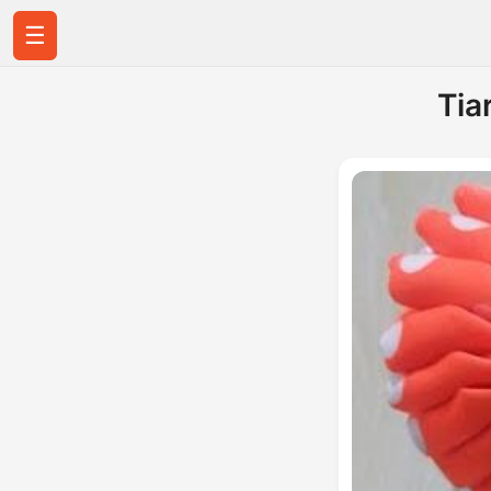
☰
Tia