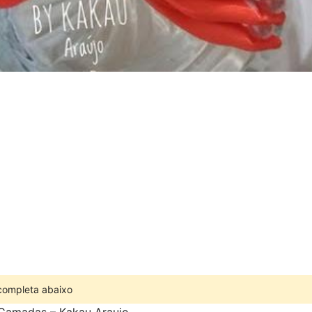
 completa abaixo
Camadas – Kakau Araujo