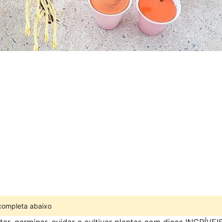
 completa abaixo
ar, germinar, cuidar e cultivar plantas com dicas INCRÍVE