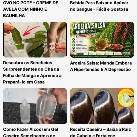
OVO NO POTE – CREME DE
Bebida Para Baixar o Açúcar
AVELÃ COM NINHO E
no Sangue – Fácil e Gostosa
BAUNILHA
Descubra os Benefícios
Aroeira Salsa: Manda Embora
Surpreendentes do Chá da
A Hipertensão E A Depressão
Folha de Manga e Aprenda a
Prepará-lo em Casa
Como Fazer Álcool em Gel
Receita Caseira – Baixa a Raiz
Caseiro Semelhante o de
do Cabelo e Fortalece