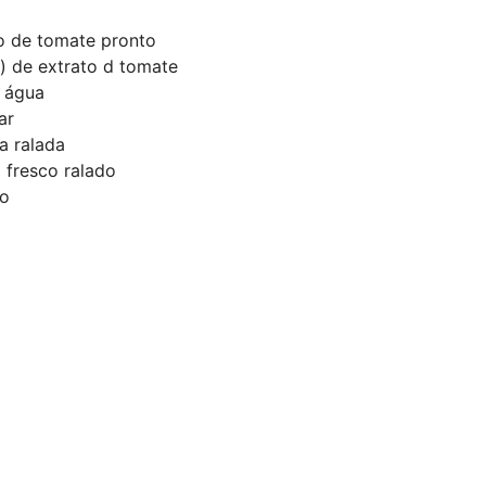
o de tomate pronto
) de extrato d tomate
e água
ar
a ralada
 fresco ralado
to