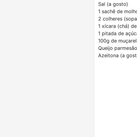
Sal (a gosto)
1 sachê de molh
2 colheres (sopa
1 xícara (chá) d
1 pitada de açúc
100g de muçarel
Queijo parmesão
Azeitona (a gos