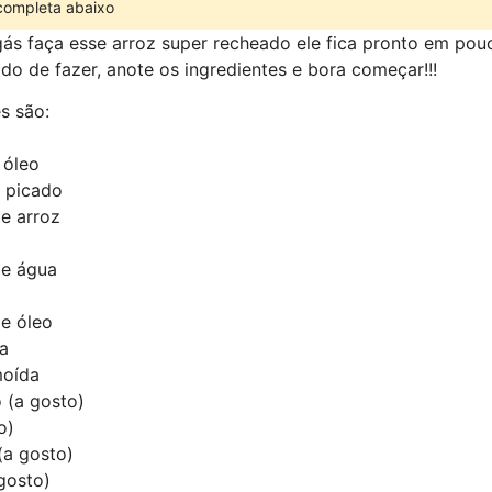
 completa abaixo
ás faça esse arroz super recheado ele fica pronto em pou
pido de fazer, anote os ingredientes e bora começar!!!
s são:
 óleo
o picado
de arroz
de água
de óleo
da
moída
 (a gosto)
o)
(a gosto)
gosto)