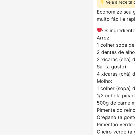
Veja a receita
Economize seu g
muito fácil e rá
Os ingrediente
Arroz:
1 colher sopa de
2 dentes de alh
2 xícaras (chá) 
Sal (a gosto)
4 xícaras (chá) 
Molho:
1 colher (sopa) 
1/2 cebola pica
500g de carne 
Pimenta do reino
Orégano (a gost
Pimentão verde 
Cheiro verde (a 