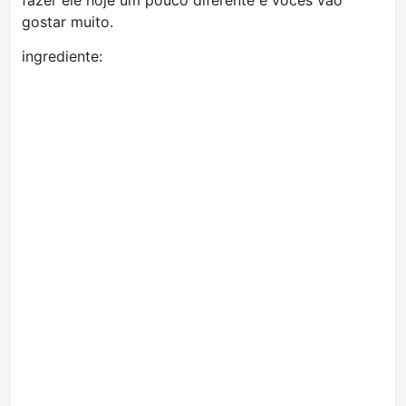
fazer ele hoje um pouco diferente e vocês vão
gostar muito.
ingrediente: