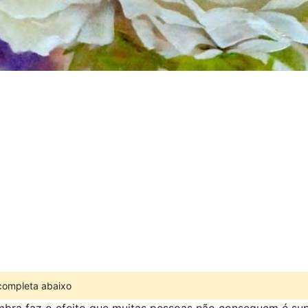
 completa abaixo
bra faz o efeito que muitas pessoas não conseguem é super