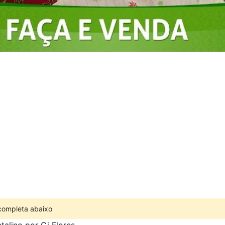
 completa abaixo
talino por Gi Flores