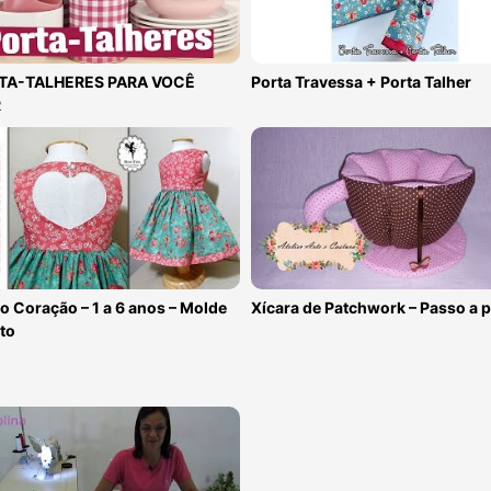
TA-TALHERES PARA VOCÊ
Porta Travessa + Porta Talher
R
o Coração – 1 a 6 anos – Molde
Xícara de Patchwork – Passo a 
to