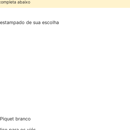
 completa abaixo
 estampado de sua escolha
 Piquet branco
liso para os viés