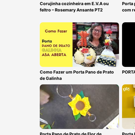
Corujinha cozinheira em E.V.A ou
Porta
feltro – Rosemary Ansante PT2
com re
Como Fazer um Porta Pano de Prato
PORTA
de Galinha
Porta Pano de Prato de Flor de
Porta 