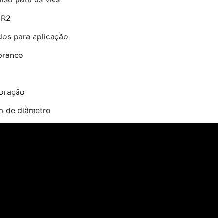
 R2
dos para aplicação
branco
coração
cm de diâmetro