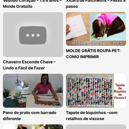
Vestido Coração – 1 a 6 anos –
Xícara de Patchwork – Passo a
Molde Gratuito
passo
MOLDE GRÁTIS ROUPA PET:
COMO IMPRIMIR
Chaveiro Esconde Chave –
Lindo e Fácil de Fazer
Pano de prato com barrado
Tapete de biquinhos -com
diferente
retalhos de viscose