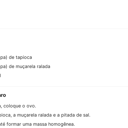
opa) de tapioca
opa) de muçarela ralada
l
aro
, coloque o ovo.
pioca, a muçarela ralada e a pitada de sal.
até formar uma massa homogênea.