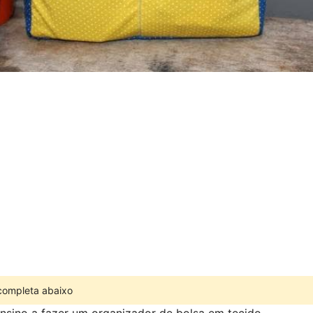
 completa abaixo
nsino a fazer um organizador de bolsa em tecido.