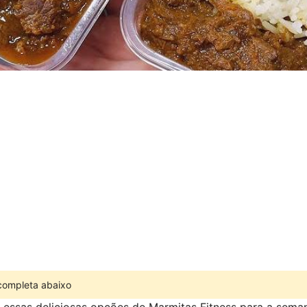
 completa abaixo
r essas deliciosas opções de Marmitas Fitness para a sema