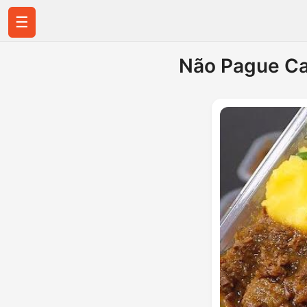
☰
Não Pague Ca