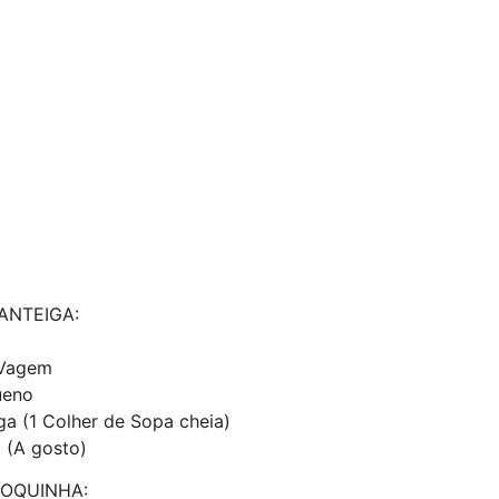
ANTEIGA:
 Vagem
ueno
ga (1 Colher de Sopa cheia)
a (A gosto)
IOQUINHA: