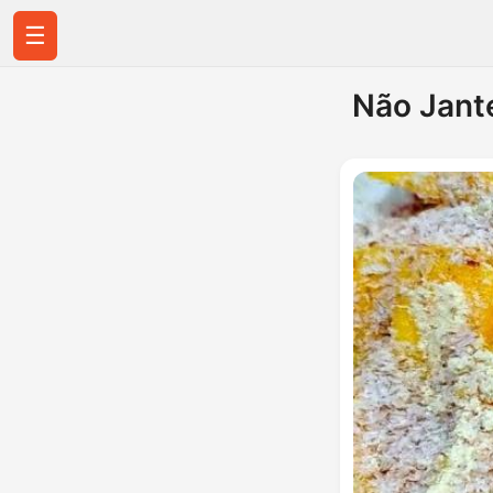
☰
Não Jant