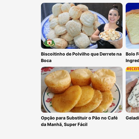
Biscoitinho de Polvilho que Derrete na
Bolo 
Boca
Ingred
Opção para Substituir o Pão no Café
Gelad
da Manhã, Super Fácil