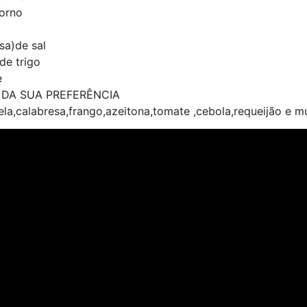
morno
sa)de sal
de trigo
e
 DA SUA PREFERÊNCIA
la,calabresa,frango,azeitona,tomate ,cebola,requeijão e m