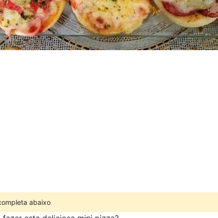
 completa abaixo
 fazer esta deliciosa mini pizza?