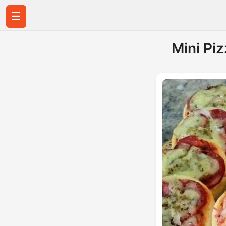
☰
Mini Pi