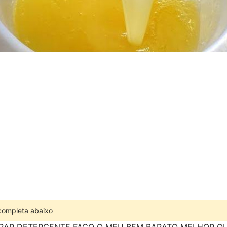
 completa abaixo
PRAR DETERGENTE FAÇO O MEU BEM BARATO MELHOR Q