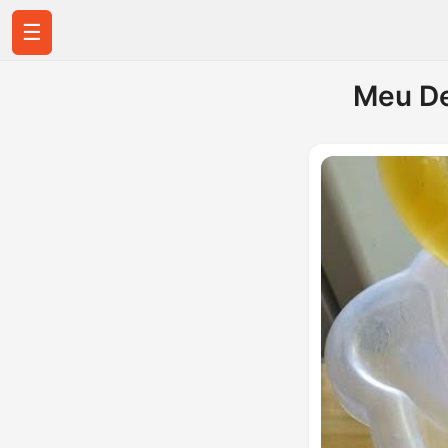
☰
Meu De