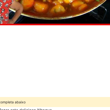
 completa abaixo
azer este delicioso Nhoque.