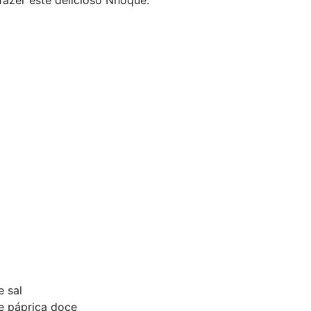
e sal
de páprica doce