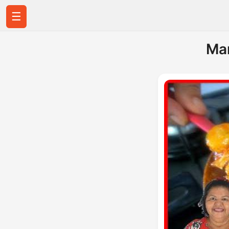
☰
Mar