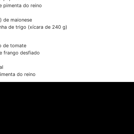
de pimenta do reino
a) de maionese
inha de trigo (xícara de 240 g)
o de tomate
e frango desfiado
al
imenta do reino