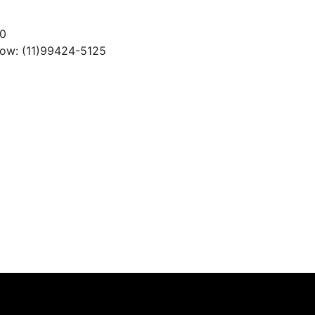
40
Jow: (11)99424-5125