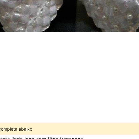
 completa abaixo
este lindo laço com fitas trançadas.