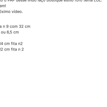
em!
róximo vídeo.
ta n 9 com 32 cm
 ou 6,5 cm
4 cm fita n2
2 cm fita n 2