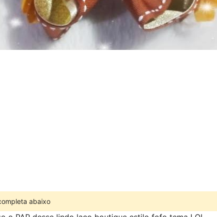
 completa abaixo
o o PAP desse lindo laço boutique estilo fofo tema LOL.