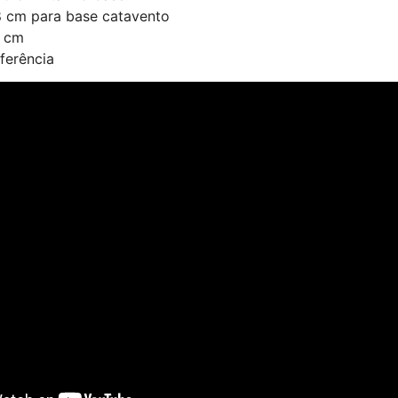
8 cm para base catavento
5 cm
ferência