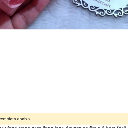
 completa abaixo
 vídeo trago esse lindo laço riqueza na fita n 5,bem fácil d