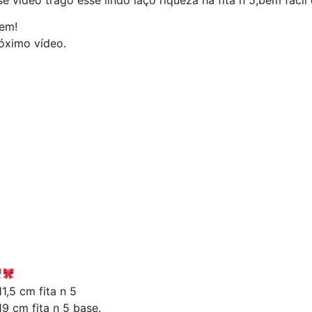
em!
róximo vídeo.
,5 cm fita n 5
9 cm fita n 5 base.