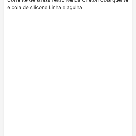
Corrente de strass Feltro Renda Chaton Cola quente
e cola de silicone Linha e agulha