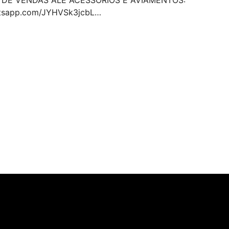
hatsapp.com/JYHVSk3jcbL…