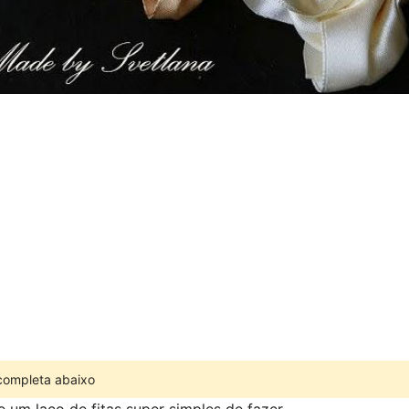
 completa abaixo
 um laço de fitas super simples de fazer.