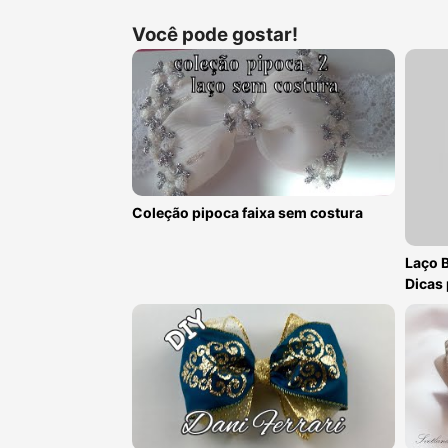
Você pode gostar!
Coleção pipoca faixa sem costura
Laço 
Dicas 