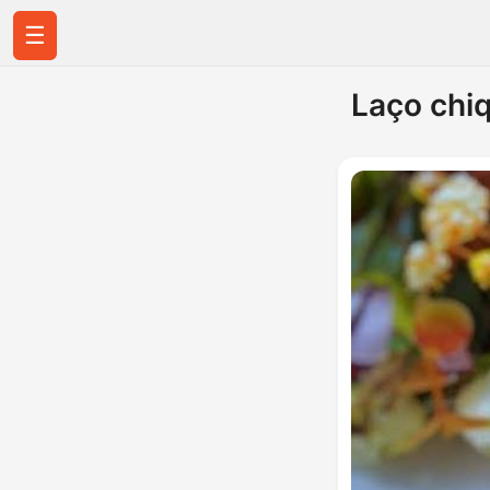
☰
Laço chiq