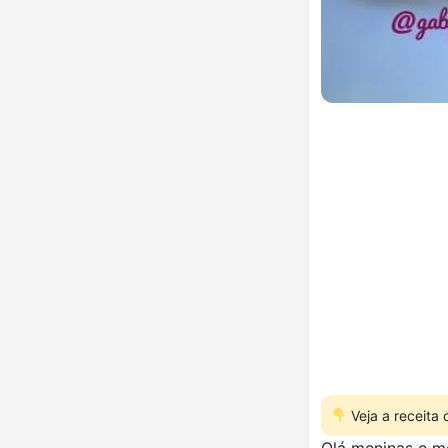
Veja a receita
Olá meninas e m