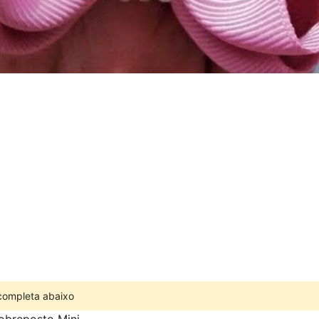
 completa abaixo
obreposto Mini