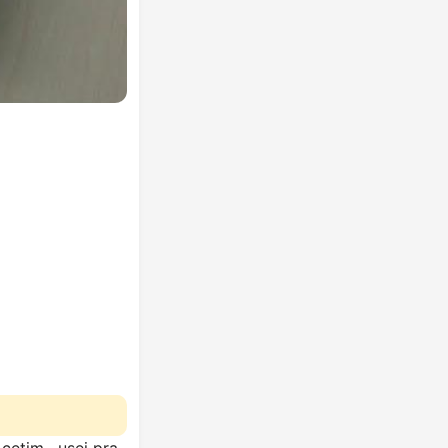
cetim , usei pra