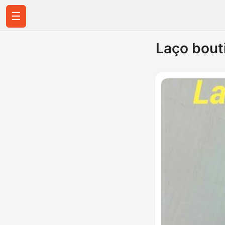
☰
Laço bout