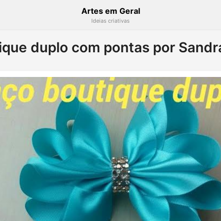
Artes em Geral
Ideias criativas
ique duplo com pontas por Sandr