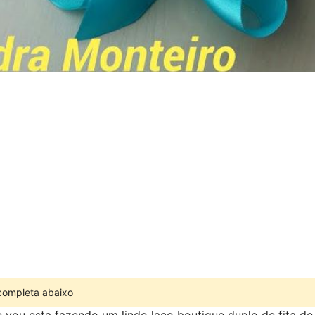
 completa abaixo
 vou esta fazendo um lindo laço boutique duplo de fita de 