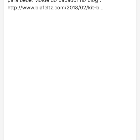
para bebê. Molde do babador no blog :
http://www.biafeltz.com/2018/02/kit-b…