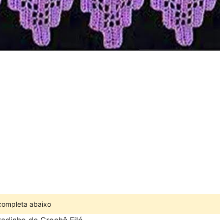
 completa abaixo
adinho de Crochê Filé .