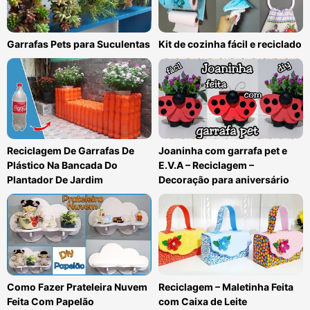
Garrafas Pets para Suculentas
Kit de cozinha fácil e reciclado
Reciclagem De Garrafas De
Joaninha com garrafa pet e
Plástico Na Bancada Do
E.V.A – Reciclagem –
Plantador De Jardim
Decoração para aniversário
Como Fazer Prateleira Nuvem
Reciclagem – Maletinha Feita
Feita Com Papelão
com Caixa de Leite