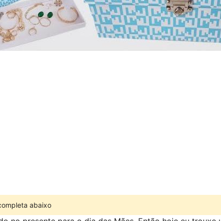
 completa abaixo
do no presente para o dia das Mães. Então hoje eu trouxe 