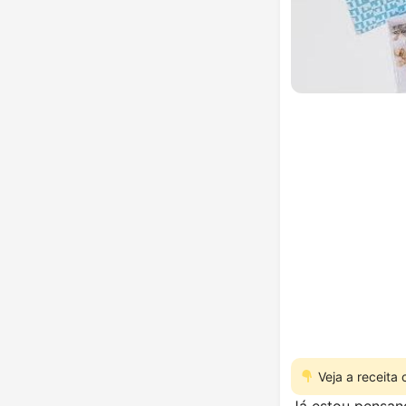
Veja a receita
Já estou pensan