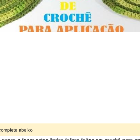
 completa abaixo
passo a fazer estas lindas folhas feitas em crochê para ap