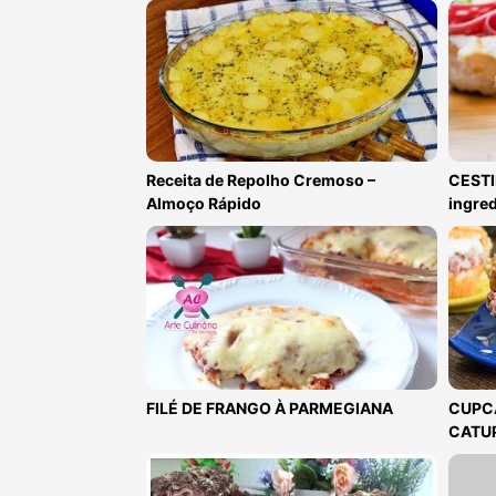
Receita de Repolho Cremoso –
CESTI
Almoço Rápido
ingred
FILÉ DE FRANGO À PARMEGIANA
CUPC
CATUPI