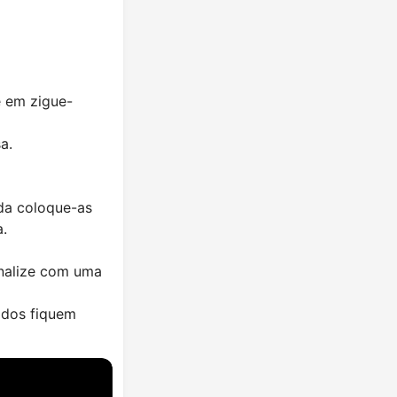
e em zigue-
a.
ida coloque-as
a.
inalize com uma
ados fiquem