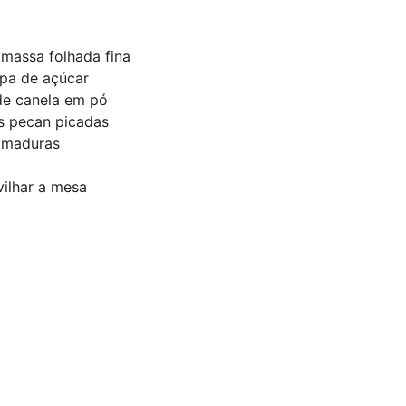
 massa folhada fina
opa de açúcar
de canela em pó
es pecan picadas
 maduras
vilhar a mesa