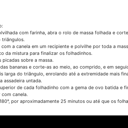
o:
vilhada com farinha, abra o rolo de massa folhada e cort
triângulos.
 com a canela em um recipiente e polvilhe por toda a mass
 da mistura para finalizar os folhadinhos.
s picadas sobre a massa.
s das bananas e corte-as ao meio, ao comprido, e em segu
s larga do triângulo, enrolando até a extremidade mais fin
 assadeira untada.
superior de cada folhadinho com a gema de ovo batida e f
r com canela.
 180°, por aproximadamente 25 minutos ou até que os folh