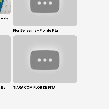
or de
Flor Belíssima – Flor de Fita
Y By
TIARA COM FLOR DE FITA