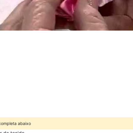
 completa abaixo
r de tecido