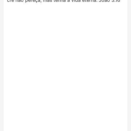
crê não pereça, mas tenha a vida eterna. João 3.16