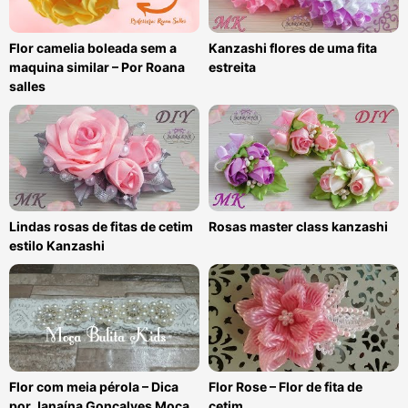
Flor camelia boleada sem a
Kanzashi flores de uma fita
maquina similar – Por Roana
estreita
salles
Lindas rosas de fitas de cetim
Rosas master class kanzashi
estilo Kanzashi
Flor com meia pérola – Dica
Flor Rose – Flor de fita de
por Janaína Gonçalves Moça
cetim