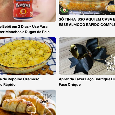
SÓ TINHA ISSO AQUI EM CASA E
ESSE ALMOÇO RÁPIDO COMPL
e Bebê em 2 Dias – Use Para
er Manchas e Rugas da Pele
ta de Repolho Cremoso –
Aprenda Fazer Laço Boutique D
o Rápido
Face Chique