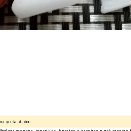
 completa abaixo
iminar moscas, mosquito, baratas e aranhas e até mesmo 